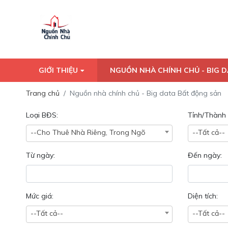
GIỚI THIỆU
NGUỒN NHÀ CHÍNH CHỦ - BIG 
Trang chủ
Nguồn nhà chính chủ - Big data Bất động sản
Loại BĐS:
Tỉnh/Thành 
--Cho Thuê Nhà Riêng, Trong Ngõ
--Tất cả--
Từ ngày:
Đến ngày:
Mức giá:
Diện tích:
--Tất cả--
--Tất cả--