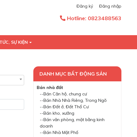
Đăng ký
Đăng nhập
Hotline:
0823488563
TỨC, SỰ KIỆN
DANH MỤC BẤT ĐỘNG SẢN
Bán nhà đất
--Bán Căn hộ, chung cư
--Bán Nhà Nhà Riêng, Trong Ngõ
--Bán Đất ở, Đất Thổ Cư
--Bán kho, xưởng
--Bán văn phòng, mặt bằng kinh
doanh
--Bán Nhà Mặt Phố