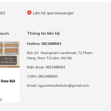
563
Liên hệ qua messenger
u.vn
Thông tin liên hệ
Hotline: 0823488563
Địa chỉ: Keangnam Landmark, 72 Phạm
Hùng, Nam Từ Liêm, Hà Nội
Điện thoại: 0823488563
CSKH: 0823488563
Email:
nguonnhachinhchu@gmail.com