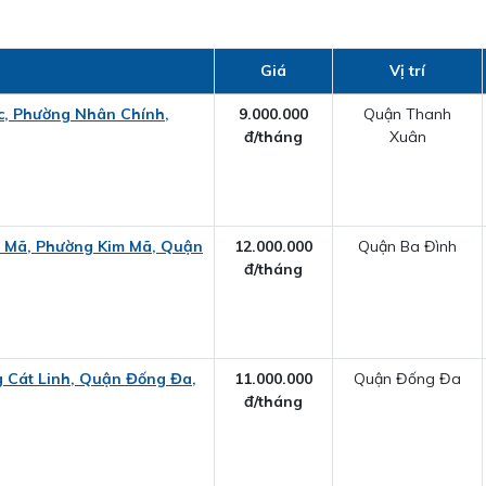
Giá
Vị trí
ộc, Phường Nhân Chính,
9.000.000
Quận Thanh
đ/tháng
Xuân
im Mã, Phường Kim Mã, Quận
12.000.000
Quận Ba Đình
đ/tháng
 Cát Linh, Quận Đống Đa,
11.000.000
Quận Đống Đa
đ/tháng