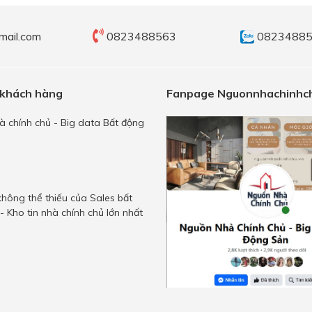
mail.com
0823488563
0823488
 khách hàng
Fanpage Nguonnhachinhch
 chính chủ - Big data Bất động
hông thể thiếu của Sales bất
- Kho tin nhà chính chủ lớn nhất