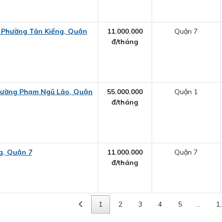
, Phường Tân Kiểng, Quận
11.000.000
Quận 7
đ/tháng
Phường Phạm Ngũ Lão, Quận
55.000.000
Quận 1
đ/tháng
g, Quận 7
11.000.000
Quận 7
đ/tháng
1
2
3
4
5
…
1