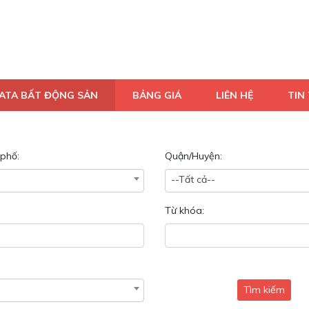
DATA BẤT ĐỘNG SẢN
BẢNG GIÁ
LIÊN HỆ
TIN 
phố:
Quận/Huyện:
--Tất cả--
Từ khóa:
Tìm kiếm