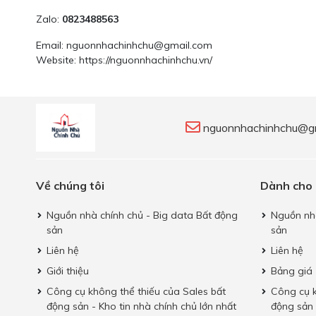
Zalo:
0823488563
Email:
nguonnhachinhchu@gmail.com
Website:
https://nguonnhachinhchu.vn/
nguonnhachinhchu@g
Về chúng tôi
Dành cho
Nguồn nhà chính chủ - Big data Bất động
Nguồn nhà
sản
sản
Liên hệ
Liên hệ
Giới thiệu
Bảng giá
Công cụ không thể thiếu của Sales bất
Công cụ k
động sản - Kho tin nhà chính chủ lớn nhất
động sản 