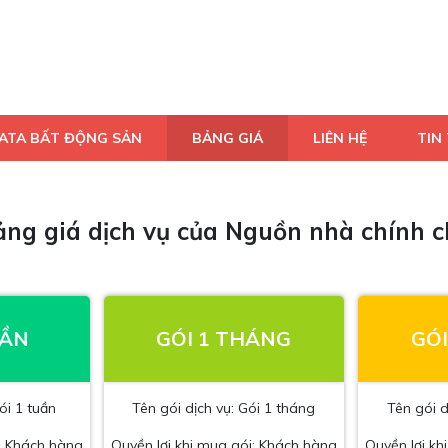
DATA BẤT ĐỘNG SẢN
BẢNG GIÁ
LIÊN HỆ
TIN 
ng giá dịch vụ của Nguồn nhà chính 
UẦN
GÓI 1 THÁNG
GÓI
ói 1 tuần
Tên gói dịch vụ: Gói 1 tháng
Tên gói d
i: Khách hàng
Quyền lợi khi mua gói: Khách hàng
Quyền lợi kh