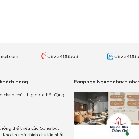
mail.com
0823488563
0823488
 khách hàng
Fanpage Nguonnhachinhch
 chính chủ - Big data Bất động
hông thể thiếu của Sales bất
- Kho tin nhà chính chủ lớn nhất