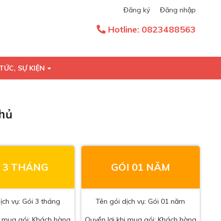
Đăng ký
Đăng nhập
Hotline:
0823488563
TỨC, SỰ KIỆN
chủ
 3 THÁNG
GÓI 01 NĂM
ịch vụ: Gói 3 tháng
Tên gói dịch vụ: Gói 01 năm
i mua gói: Khách hàng
Quyền lợi khi mua gói: Khách hàng