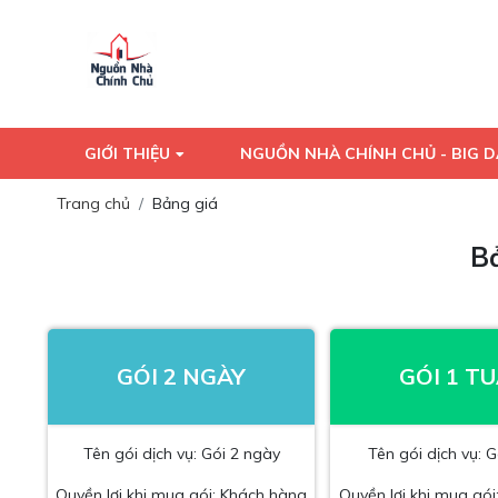
GIỚI THIỆU
NGUỒN NHÀ CHÍNH CHỦ - BIG 
Trang chủ
Bảng giá
Bả
GÓI 2 NGÀY
GÓI 1 T
Tên gói dịch vụ: Gói 2 ngày
Tên gói dịch vụ: G
Quyền lợi khi mua gói: Khách hàng
Quyền lợi khi mua gó