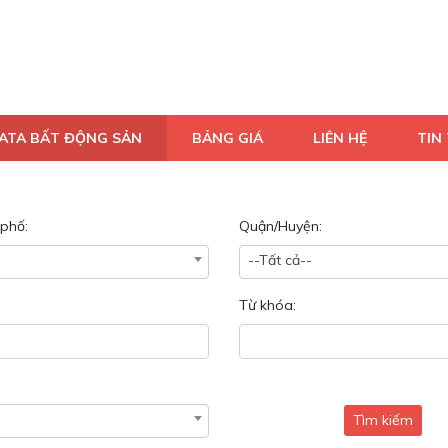
DATA BẤT ĐỘNG SẢN
BẢNG GIÁ
LIÊN HỆ
TIN 
phố:
Quận/Huyện:
--Tất cả--
Từ khóa:
Tìm kiếm