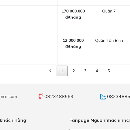
170.000.000
Quận 7
đ/tháng
12.000.000
Quận Tân Bình
đ/tháng
1
2
3
4
5
…
mail.com
0823488563
0823488
 khách hàng
Fanpage Nguonnhachinhch