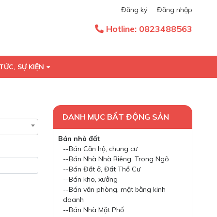
Đăng ký
Đăng nhập
Hotline:
0823488563
TỨC, SỰ KIỆN
DANH MỤC BẤT ĐỘNG SẢN
Bán nhà đất
--Bán Căn hộ, chung cư
--Bán Nhà Nhà Riêng, Trong Ngõ
--Bán Đất ở, Đất Thổ Cư
--Bán kho, xưởng
--Bán văn phòng, mặt bằng kinh
doanh
--Bán Nhà Mặt Phố