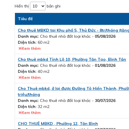
Hiển thị
bản ghi
Tiêu đề
Cho thuê MBKD tại Khu phố 5, Thủ Đức - 8tr/tháng (tăng
Danh mục:
Cho thuê nhà đất loại khác -
05/08/2026
Diện tích:
60 m2
Xem thêm
Cho thuê mbkd Tỉnh Lộ 10, Phường Tân Tạo, Bình Tân
Danh mục:
Cho thuê nhà đất loại khác -
01/08/2026
Diện tích:
40 m2
Xem thêm
Cho Thuê mbkd, ở lại được Đường Tô Hiến Thành, Phườn
triệu/tháng
Danh mục:
Cho thuê nhà đất loại khác -
30/07/2026
Diện tích:
32 m2
Xem thêm
CHO THUÊ MBKD , Phường 12, Tân Bình