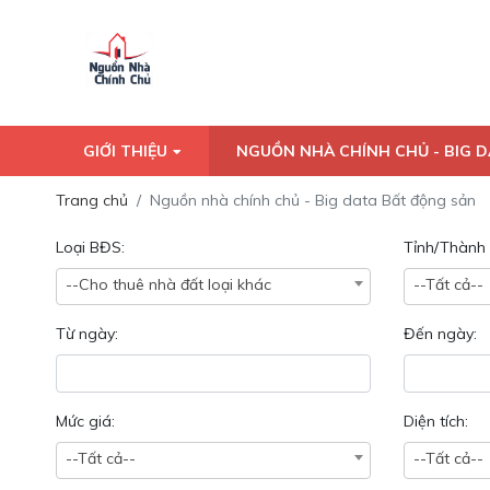
GIỚI THIỆU
NGUỒN NHÀ CHÍNH CHỦ - BIG 
Trang chủ
Nguồn nhà chính chủ - Big data Bất động sản
Loại BĐS:
Tỉnh/Thành 
--Cho thuê nhà đất loại khác
--Tất cả--
Từ ngày:
Đến ngày:
Mức giá:
Diện tích:
--Tất cả--
--Tất cả--