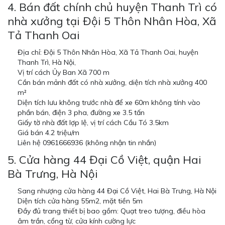
4. Bán đất chính chủ huyện Thanh Trì có
nhà xưởng tại Đội 5 Thôn Nhân Hòa, Xã
Tả Thanh Oai
Địa chỉ: Đội 5 Thôn Nhân Hòa, Xã Tả Thanh Oai, huyện
Thanh Trì, Hà Nội,
Vị trí cách Ủy Ban Xã 700 m
Cần bán mảnh đất có nhà xưởng, diện tích nhà xưởng 400
m²
Diện tích lưu không trước nhà để xe 60m không tính vào
phần bán, điện 3 pha, đường xe 3.5 tấn
Giấy tờ nhà đất lợp lệ, vị trí cách Cầu Tó 3.5km
Giá bán 4.2 triệu/m
Liên hệ 0961666936 (không nhận tin nhắn)
5. Cửa hàng 44 Đại Cồ Việt, quận Hai
Bà Trưng, Hà Nội
Sang nhượng cửa hàng 44 Đại Cồ Việt, Hai Bà Trưng, Hà Nội
Diện tích cửa hàng 55m2, mặt tiền 5m
Đầy đủ trang thiết bị bao gồm: Quạt treo tượng, điều hòa
âm trần, cổng từ, cửa kính cường lực