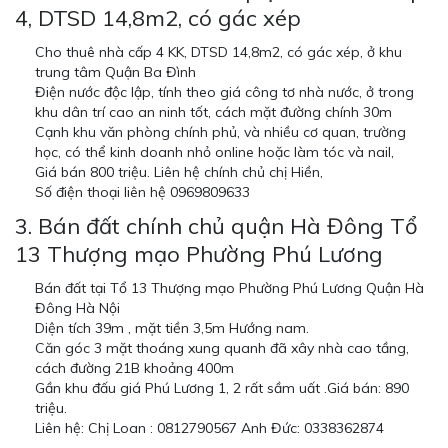
4, DTSD 14,8m2, có gác xép
Cho thuê nhà cấp 4 KK, DTSD 14,8m2, có gác xép, ở khu
trung tâm Quận Ba Đình
Điện nước độc lập, tính theo giá công tơ nhà nước, ở trong
khu dân trí cao an ninh tốt, cách mặt đường chính 30m
Cạnh khu văn phòng chính phủ, và nhiều cơ quan, trường
học, có thể kinh doanh nhỏ online hoặc làm tóc và nail,
Giá bán 800 triệu. Liên hệ chính chủ chị Hiền,
Số điện thoại liên hệ 0969809633
3.
Bán đất chính chủ quận Hà Đông Tổ
13 Thượng mạo Phường Phú Lương
Bán đất tại Tổ 13 Thượng mạo Phường Phú Lương Quận Hà
Đông Hà Nội
Diện tích 39m , mặt tiền 3,5m Hướng nam.
Căn góc 3 mặt thoáng xung quanh đã xây nhà cao tầng,
cách đường 21B khoảng 400m
Gần khu đấu giá Phú Lương 1, 2 rất sầm uất .Giá bán: 890
triệu.
Liên hệ: Chị Loan : 0812790567 Anh Đức: 0338362874