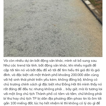
Và còn nhiều dự án bất động sản khác, mình sẽ bổ sung sau.
Như các trend tài tính, bất động sản khác, khi nhiều người đề
cập tới tên nó và bắt đầu đổ xô tới để tìm hiểu thì giá đó là giá
đỉnh, và đặc biệt với một thành phố khoảng 200.000 dân cùng
với hệ sinh thái phát triển yếu kém, không đồng bộ, không có
chủ trương chính sách gì đặc biệt như Đồng Hới thì mình thấy nó
rất đáng để đầu tư, nhưng không phải ... bây giờ, mà là tương lai
với một ông chủ tịch Thành phố có tâm và tầm, chứ không phải
bí thư hay chủ tịch TP bị dân địa phương đồn-phao tin là ôm tới
gần 100 miếng đất, lúc họ hết nhiệm kì thì không có lý do gì để