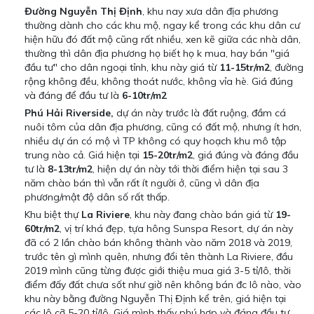
Đường Nguyễn Thị Định
, khu nay xưa dân địa phương
thường dành cho các khu mộ, ngay kể trong các khu dân cư
hiện hữu đó đất mộ cũng rất nhiều, xen kẽ giữa các nhà dân,
thường thì dân địa phương họ biết họ k mua, hay bán "giá
đầu tư" cho dân ngoại tỉnh, khu này giá từ
11-15tr/m2
, đường
rộng không đều, không thoát nước, không vỉa hè. Giá đúng
và đáng để đầu tư là
6-10tr/m2
Phú Hải Riverside,
dự án này trước là đất ruộng, đầm cá
nuôi tôm của dân địa phương, cũng có đất mộ, nhưng ít hơn,
nhiều dự án có mộ vì TP không có quy hoạch khu mô tập
trung nào cả. Giá hiện tại
15-20tr/m2
, giá đúng và đáng đầu
tư là
8-13tr/m2
, hiện dự án này tới thời điểm hiện tại sau 3
năm chào bán thì vẫn rất ít người ở, cũng vì dân địa
phương/mật độ dân số rất thấp.
Khu biệt thự
La Riviere
, khu này đang chào bán giá từ
19-
60tr/m2
, vị trí khá đẹp, tựa hông Sunspa Resort, dự án này
đã có 2 lần chào bán không thành vào năm 2018 và 2019,
trước tên gì mình quên, nhưng đổi tên thành La Riviere, đầu
2019 mình cũng từng được giới thiệu mua giá 3-5 tỉ/lô, thời
điểm đấy đất chưa sốt như giờ nên không bán đc lô nào, vào
khu này bằng đường Nguyễn Thị Định kể trên, giá hiện tại
các lô cỡ 5-20 tỉ/lô. Giá mình thấy phú hợp và đáng đầu tư