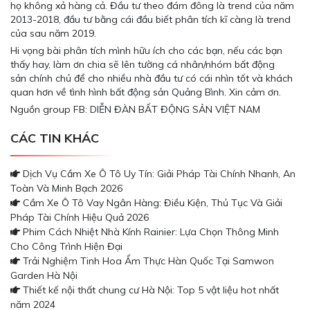
họ không xả hàng cả. Đầu tư theo đám đông là trend của năm
2013-2018, đầu tư bằng cái đầu biết phân tích kĩ càng là trend
của sau năm 2019.
Hi vọng bài phân tích mình hữu ích cho các bạn, nếu các bạn
thấy hay, làm ơn chia sẽ lên tường cá nhân/nhóm bất động
sản chính chủ để cho nhiều nhà đầu tư có cái nhìn tốt và khách
quan hơn về tình hình bất động sản Quảng Bình. Xin cảm ơn.
Nguồn group FB: DIỄN ĐÀN BẤT ĐỘNG SẢN VIỆT NAM
CÁC TIN KHÁC
Dịch Vụ Cầm Xe Ô Tô Uy Tín: Giải Pháp Tài Chính Nhanh, An
Toàn Và Minh Bạch 2026
Cầm Xe Ô Tô Vay Ngân Hàng: Điều Kiện, Thủ Tục Và Giải
Pháp Tài Chính Hiệu Quả 2026
Phim Cách Nhiệt Nhà Kính Rainier: Lựa Chọn Thông Minh
Cho Công Trình Hiện Đại
Trải Nghiệm Tinh Hoa Ẩm Thực Hàn Quốc Tại Samwon
Garden Hà Nội
Thiết kế nội thất chung cư Hà Nội: Top 5 vật liệu hot nhất
năm 2024