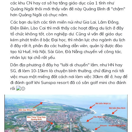
các khu CN hay cơ sở hạ tầng giáo dục của 1 tỉnh như
Quảng Ngãi thôi mới thấy vấn đề này Quảng Bình đi "chậm"
hơn Quảng Ngãi cả chục năm.
Các bạn du lịch các tỉnh miền núi như Gia Lai, Lâm Đồng,
Điện Biên, Lào Cai thì mới thấy các hoạt động du lịch ở đây
tổ chức không tốt, còn nghiệp dư. Cũng vì vấn đề giáo dục
kém phát triển ở bậc Đại học, thì nhân lực cho ngành du lịch
ở đây rất ít, phần đa các hướng dẫn viên, quản lý được đào
tạo từ Huế, Hà Nội, Sài Gòn, Đà Nẵng chuyển về công tác,
nhân lực tại chỗ rất yếu.
Dân địa phương ở đây họ "lười di chuyển" lắm, như HN hay
SG, đi làm 10-15km là chuyện bình thường, chứ đừng nói tới
việc mua một miếng đất cách nơi làm việc 30km để ở, hay để
đi đánh golf khi Sunspa resort đã có sân golf mini cho đánh
rồi