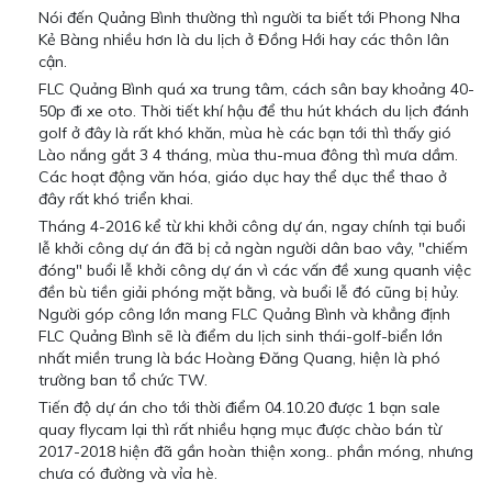
Nói đến Quảng Bình thường thì người ta biết tới Phong Nha
Kẻ Bàng nhiều hơn là du lịch ở Đồng Hới hay các thôn lân
cận.
FLC Quảng Bình quá xa trung tâm, cách sân bay khoảng 40-
50p đi xe oto. Thời tiết khí hậu để thu hút khách du lịch đánh
golf ở đây là rất khó khăn, mùa hè các bạn tới thì thấy gió
Lào nắng gắt 3 4 tháng, mùa thu-mua đông thì mưa dầm.
Các hoạt động văn hóa, giáo dục hay thể dục thể thao ở
đây rất khó triển khai.
Tháng 4-2016 kể từ khi khởi công dự án, ngay chính tại buổi
lễ khởi công dự án đã bị cả ngàn người dân bao vây, "chiếm
đóng" buổi lễ khởi công dự án vì các vấn đề xung quanh việc
đền bù tiền giải phóng mặt bằng, và buổi lễ đó cũng bị hủy.
Người góp công lớn mang FLC Quảng Bình và khẳng định
FLC Quảng Bình sẽ là điểm du lịch sinh thái-golf-biển lớn
nhất miền trung là bác Hoàng Đăng Quang, hiện là phó
trường ban tổ chức TW.
Tiến độ dự án cho tới thời điểm 04.10.20 được 1 bạn sale
quay flycam lại thì rất nhiều hạng mục được chào bán từ
2017-2018 hiện đã gần hoàn thiện xong.. phần móng, nhưng
chưa có đường và vỉa hè.