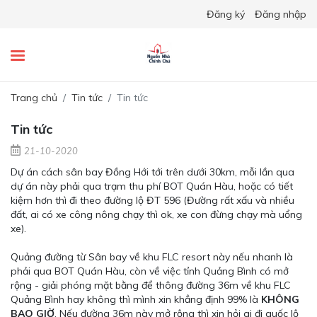
Đăng ký
Đăng nhập
Trang chủ
Tin tức
Tin tức
Tin tức
21-10-2020
Dự án cách sân bay Đồng Hới tới trên dưới 30km, mỗi lần qua
dự án này phải qua trạm thu phí BOT Quán Hàu, hoặc có tiết
kiệm hơn thì đi theo đường lộ ĐT 596 (Đường rất xấu và nhiều
đất, ai có xe công nông chạy thì ok, xe con đừng chạy mà uổng
xe).
Quảng đường từ Sân bay về khu FLC resort này nếu nhanh là
phải qua BOT Quán Hàu, còn về việc tỉnh Quảng Bình có mở
rộng - giải phóng mặt bằng để thông đường 36m về khu FLC
Quảng Bình hay không thì mình xin khẳng định 99% là
KHÔNG
BAO GIỜ
. Nếu đường 36m này mở rộng thì xin hỏi ai đi quốc lộ