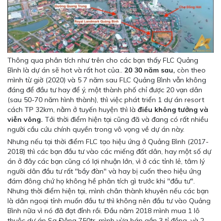
Thông qua phân tích như trên cho các bạn thấy FLC Quảng
Bình là dự án sẽ hot và rất hot của..
20 30 năm sau,
còn theo
mình từ giờ (2020) và 5 7 năm sau FLC Quảng Bình vẫn không
đáng để đầu tư hay để ý, một thành phố chỉ được 20 vạn dân
(sau 50-70 năm hình thành), thì việc phát triển 1 dự án resort
cách TP 32km, nằm ở tuyến huyện thì là
điều không tưởng và
viễn vông.
Tới thời điểm hiện tại cũng đã và đang có rất nhiều
người cầu cứu chính quyền trong vô vọng về dự án này.
Nhưng nếu tại thời điểm FLC tạo hiệu ứng ở Quảng Bình (2017-
2018) thì các bạn đầu tư vào các miếng đất dân, hay một số dự
án ở đây các bạn cũng có lợi nhuận lớn, vì ở các tỉnh lẻ, tâm lý
người dân đầu tư rất "bầy đàn" và hay bị cuốn theo hiệu ứng
đám đông chứ họ không hề phân tích gì trước khi "đầu tư".
Nhưng thời điểm hiện tại, mình chân thành khuyên nếu các bạn
là dân ngoại tỉnh muốn đầu tư thì không nên đầu tư vào Quảng
Bình nữa vì nó đã đạt đỉnh rồi. Đầu năm 2018 mình mua 1 lô
thuộc dự án Sa Động 750tr, mình vừa bán gần 3 tỉ đồng, và 2