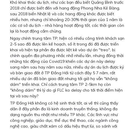
Khó khai thác du lịch, như các bạn đều biết Quảng Bình trước
2018 chỉ được biết đến với hang động Phong Nha Kẻ Bàng,
sau 2018 biển Nhật lệ và các hang động khác được biết
nhiều hơn, nhưng chỉ khoảng 20-30% thời gian của 1 năm là
các cơ sở du lịch - nhà hàng hoạt động tốt, các thời gian còn
lại là hoạt động cầm chừng.
Ngay chính trung tâm TP, hiện có nhiều công trình khách sạn
2-5 sao đã được lên kế hoạch, số ít trong đó đã được triển
khai và hiện tại phần đa được liệt kê vào dự án "treo", bị
chính quyền địa phương nhắc nhở nhiều lần, nhưng đồng thời
những tác động của Covid19 khiến các dự án này delay
sang năm sau hay năm sau nữa, nhiều dự án du lịch được ký
và bàn giao đất ở TP Đồng Hới từ cách đây 5 7 năm, rất
nhiều dự án đã bàn giao đất nhưng tới giờ họ vẫn "không
dám" triển khai. Chỉ cách trung tâm TP 2-5km họ còn
"không dám" thì lý do gì FLC ko delay cho tới thời điểm hiện
tại và sau này?
TP Đồng Hới không có hệ sinh thái tốt, ai về thì cũng thấy
dân ở đây phần đa là kinh doanh truyền thống, không đa
dạng nguồn thu nhật như nhiều TP khác. Các lĩnh vực như
công nghiệp, giáo dục, thể dục thể thao, các ngành công
nghệ cao, giàu chất xám có dấu hiệu thụt lùi, so sánh với