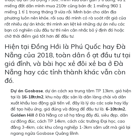
miếng đất dân mình mua 210tr cũng bán đc 1 miếng 960 1
miếng 1 tỉ 1 trong tháng 9 vừa rồi. Mình bán cho dân địa
phương luôn nên khỏe, rồi sau đó mình có rà soát rất giá của
rất nhiều dự án khác thì mình xin liệt kê những dự án nếu các
bạn có nghiên cứu đầu tư thì nên cân nhắc bỏ ý định đó hoặc
chờ thời điểm giá tốt hơn để đầu tư.
Hiện tại Đồng Hới là Phú Quốc hay Đà
Nẵng của 2018, toàn dân ồ ạt đầu tư tại
giá đỉnh, và bài học xẻ đôi xẻ ba ở Đà
Nẵng hay các tỉnh thành khác vẫn còn
đó.
Dự án Gosbase
, dự án cách xa trung tâm TP 13km, giá hiện
tại là
16-18tr/m2
, khu này đặc sản là dân làng chài và dân
xuất khẩu lao động gửi tiền về, đây là lý do các sale hay lấy
để tạo hiệu ứng, giá đúng và đáng để đầu tư là.
6-10tr/m2.
Golden Hill
ở Đà Nẵng cơ sở hạ tầng đầy đủ, siêu đẹp, dân
cư đông đúc, cách TP 14km, cách các trường Đại học, cao
đẳng 3-4km, các khu công nghiệp 1-3km sầm uất mà giá lại
ngang ngửa Gosbase Quảng Bình.