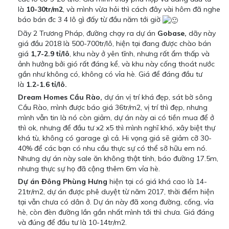
là
10-30tr/m2
, và mình vừa hỏi thì cách đây vài hôm đã nghe
báo bán đc 3 4 lô gì đấy từ đầu năm tới giờ
Dãy 2 Trương Pháp, đường chạy ra dự án
Gobase,
dãy này
giá đầu 2018 là 500-700tr/lô, hiện tại đang được chào bán
giá
1,7-2.9 tỉ/lô
, khu này ở yên tĩnh, nhưng rất ẩm thấp và
ảnh hưởng bởi gió rất đáng kể, và khu này cống thoát nước
gần như không có, không có vỉa hè. Giá để đáng đầu tư
là
1.2-1.6 tỉ/lô.
Dream Homes Cầu Rào,
dự án vị trí khá đẹp, sát bờ sông
Cầu Rào, mình được báo giá 36tr/m2, vị trí thì đẹp, nhưng
mình vẫn tin là nó còn giảm, dự án này ai có tiền mua để ở
thì ok, nhưng để đầu tư x2 x5 thì mình nghĩ khó, xây biệt thự
khá tù, không có garage gì cả. Hi vọng giá sẽ giảm cỡ 30-
40% để các bạn có nhu cầu thực sự có thể sỡ hữu em nó.
Nhưng dự án này sale ăn không thật tính, báo đường 17.5m,
nhưng thực sự họ đã cộng thêm 6m vỉa hè.
Dự án Đông Phùng Hưng
hiện tại có giá khá cao là 14-
21tr/m2, dự án được phê duyệt từ năm 2017, thời điểm hiện
tại vẫn chưa có dân ở. Dự án này đã xong đường, cống, vỉa
hè, còn đèn đường lần gần nhất mình tới thì chưa. Giá đáng
và đúng để đầu tư là 10-14tr/m2.