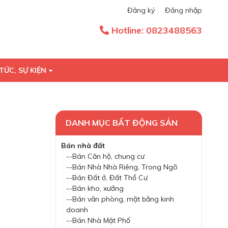
Đăng ký
Đăng nhập
Hotline:
0823488563
TỨC, SỰ KIỆN
DANH MỤC BẤT ĐỘNG SẢN
Bán nhà đất
--Bán Căn hộ, chung cư
--Bán Nhà Nhà Riêng, Trong Ngõ
--Bán Đất ở, Đất Thổ Cư
--Bán kho, xưởng
--Bán văn phòng, mặt bằng kinh
doanh
--Bán Nhà Mặt Phố