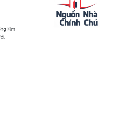
ường Kim
ới,